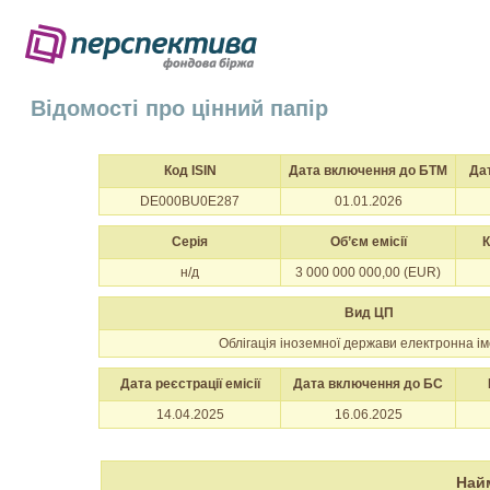
Відомості про цінний папір
Код ISIN
Дата включення до БТМ
Да
DE000BU0E287
01.01.2026
Серія
Об’єм емісії
К
н/д
3 000 000 000,00 (EUR)
Вид ЦП
Облігація іноземної держави електронна і
Дата реєстрації емісії
Дата включення до БС
14.04.2025
16.06.2025
Най