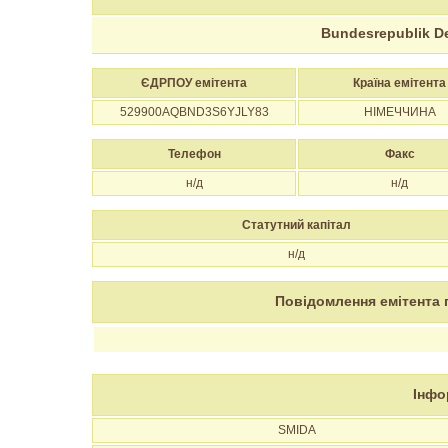
Bundesrepublik D
ЄДРПОУ емітента
Країна емітента
529900AQBND3S6YJLY83
НІМЕЧЧИНА
Телефон
Факс
н/д
н/д
Статутний капітал
н/д
Повідомлення емітента 
Інфо
SMIDA