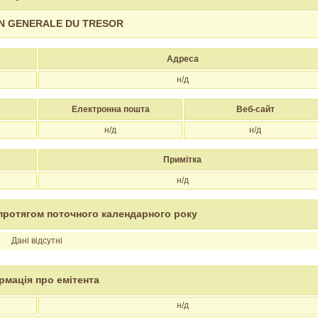
N GENERALE DU TRESOR
Адреса
н/д
Електронна пошта
Веб-сайт
н/д
н/д
Примітка
н/д
протягом поточного календарного року
Дані відсутні
рмація про емітента
н/д