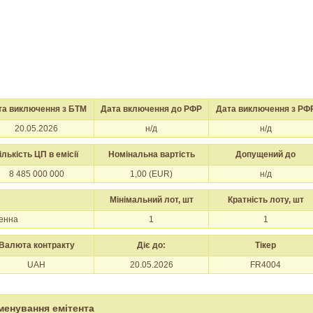
та виключення з БТМ
Дата включення до РФР
Дата виключення з РФ
20.05.2026
н/д
н/д
ількість ЦП в емісії
Номінальна вартість
Допущений до
8 485 000 000
1,00 (EUR)
н/д
Мінімальний лот, шт
Кратність лоту, шт
менна
1
1
Валюта контракту
Діє до:
Тікер
UAH
20.05.2026
FR4004
менування емітента