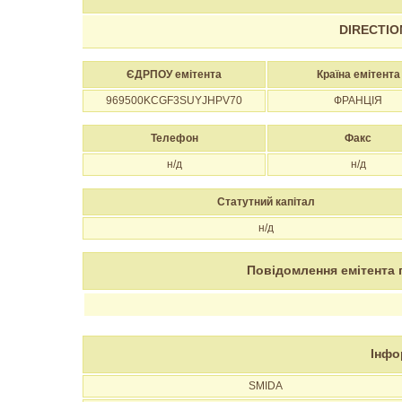
DIRECTIO
ЄДРПОУ емітента
Країна емітента
969500KCGF3SUYJHPV70
ФРАНЦІЯ
Телефон
Факс
н/д
н/д
Статутний капітал
н/д
Повідомлення емітента 
Інфо
SMIDA