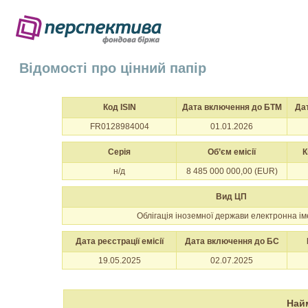
Відомості про цінний папір
Код ISIN
Дата включення до БТМ
Да
FR0128984004
01.01.2026
Серія
Об’єм емісії
К
н/д
8 485 000 000,00 (EUR)
Вид ЦП
Облігація іноземної держави електронна і
Дата реєстрації емісії
Дата включення до БС
19.05.2025
02.07.2025
Най