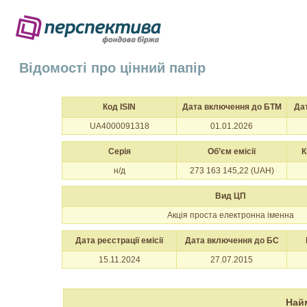
Відомості про цінний папір
Код ISIN
Дата включення до БТМ
Да
UA4000091318
01.01.2026
Серія
Об’єм емісії
К
н/д
273 163 145,22 (UAH)
Вид ЦП
Акція проста електронна іменна
Дата реєстрації емісії
Дата включення до БС
15.11.2024
27.07.2015
Най