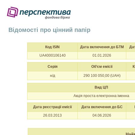
Відомості про цінний папір
Код ISIN
Дата включення до БТМ
Да
UA4000106140
01.01.2026
Серія
Об’єм емісії
К
н/д
290 100 050,00 (UAH)
Вид ЦП
Акція проста електронна іменна
Дата реєстрації емісії
Дата включення до БС
26.03.2013
04.06.2026
Най