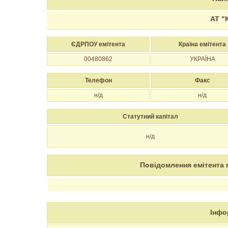
АТ "
ЄДРПОУ емітента
Країна емітента
00480862
УКРАЇНА
Телефон
Факс
н/д
н/д
Статутний капітал
н/д
Повідомлення емітента 
Інфо