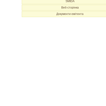
SMIDA
Веб-сторінка
Документи емітента