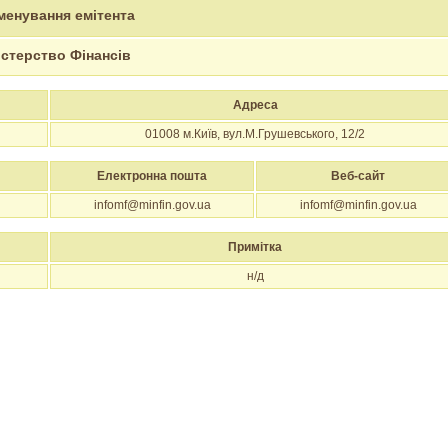
менування емітента
істерство Фінансів
Адреса
01008
м.Київ, вул.М.Грушевського, 12/2
Електронна пошта
Веб-сайт
infomf@minfin.gov.ua
infomf@minfin.gov.ua
Примітка
н/д