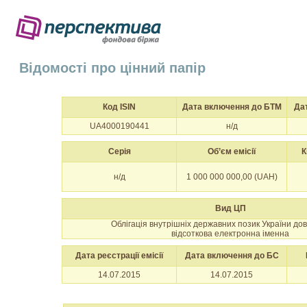
Відомості про цінний папір
Код ISIN
Дата включення до БТМ
Да
UA4000190441
н/д
Серія
Об’єм емісії
К
н/д
1 000 000 000,00 (UAH)
Вид ЦП
Облігація внутрішніх державних позик України до
відсоткова електронна іменна
Дата реєстрації емісії
Дата включення до БС
14.07.2015
14.07.2015