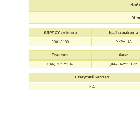
Най
Мін
ЄДРПОУ емітента
Країна емітента
00013480
УКРАЇНА
Телефон
Факс
(044) 206-59-47
(044) 425-90-26
Статутний капітал
н/д