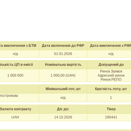
та виключення з БТМ
Дата включення до РФР
Дата виключення з РФ
н/д
01.01.2026
н/д
ількість ЦП в емісії
Номінальна вартість
Допущений до
Ринок Заявок
1 000 000
1 000,00 (UAH)
Адресний ринок
Ринок РЕПО
Мінімальний лот, шт
Кратність лоту, шт
вгострокова
н/д
1
Валюта контракту
Діє до:
Тікер
UAH
14.10.2026
190441