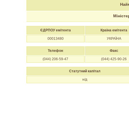
Най
Міністе
ЄДРПОУ емітента
Країна емітента
00013480
УКРАЇНА
Телефон
Факс
(044) 206-59-47
(044) 425-90-26
Статутний капітал
н/д