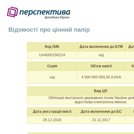
Відомості про цінний папір
Код ISIN
Дата включення до БТМ
Да
UA4000196224
н/д
Серія
Об’єм емісії
К
н/д
4 000 000 000,00 (UAH)
Вид ЦП
Облігація внутрішніх державних позик України до
відсоткова електронна іменна
Дата реєстрації емісії
Дата включення до БС
28.12.2016
21.11.2017