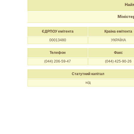
Най
Міністе
ЄДРПОУ емітента
Країна емітента
00013480
УКРАЇНА
Телефон
Факс
(044) 206-59-47
(044) 425-90-26
Статутний капітал
н/д