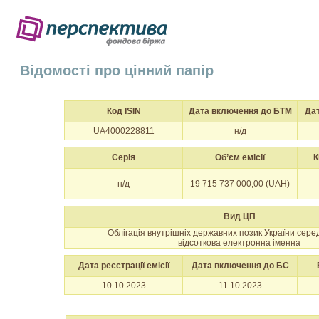
Відомості про цінний папір
Код ISIN
Дата включення до БТМ
Да
UA4000228811
н/д
Серія
Об’єм емісії
К
н/д
19 715 737 000,00 (UAH)
Вид ЦП
Облігація внутрішніх державних позик України сер
відсоткова електронна іменна
Дата реєстрації емісії
Дата включення до БС
10.10.2023
11.10.2023