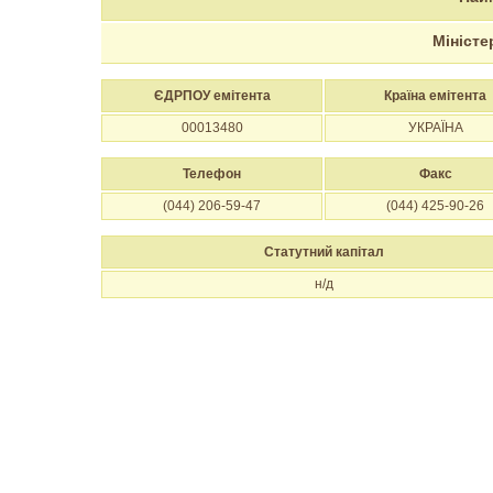
Міністе
ЄДРПОУ емітента
Країна емітента
00013480
УКРАЇНА
Телефон
Факс
(044) 206-59-47
(044) 425-90-26
Статутний капітал
н/д