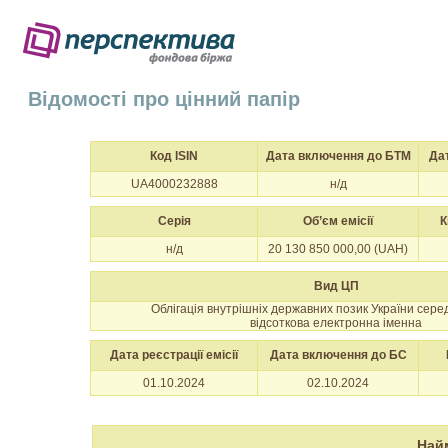
Відомості про цінний папір
Код ISIN
Дата включення до БТМ
Да
UA4000232888
н/д
Серія
Об’єм емісії
К
н/д
20 130 850 000,00 (UAH)
Вид ЦП
Облігація внутрішніх державних позик України сер
відсоткова електронна іменна
Дата реєстрації емісії
Дата включення до БС
01.10.2024
02.10.2024
Най