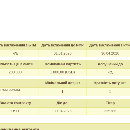
та виключення з БТМ
Дата включення до РФР
Дата виключення з РФ
н/д
01.01.2026
30.04.2026
ількість ЦП в емісії
Номінальна вартість
Допущений до
200 000
1 000,00 (USD)
н/д
Мінімальний лот, шт
Кратність лоту, шт
откострокова
1
1
Валюта контракту
Діє до:
Тікер
USD
30.04.2026
235386
менування емітента