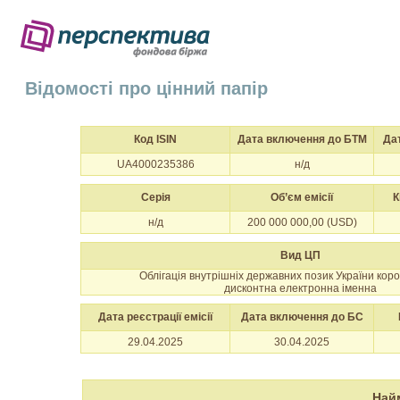
Відомості про цінний папір
Код ISIN
Дата включення до БТМ
Да
UA4000235386
н/д
Серія
Об’єм емісії
К
н/д
200 000 000,00 (USD)
Вид ЦП
Облігація внутрішніх державних позик України кор
дисконтна електронна іменна
Дата реєстрації емісії
Дата включення до БС
29.04.2025
30.04.2025
Най