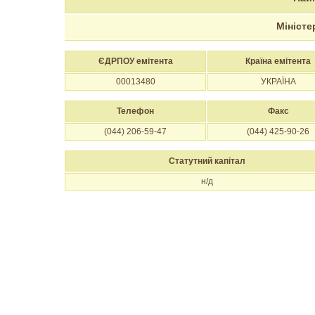
Міністе
ЄДРПОУ емітента
Країна емітента
00013480
УКРАЇНА
Телефон
Факс
(044) 206-59-47
(044) 425-90-26
Статутний капітал
н/д