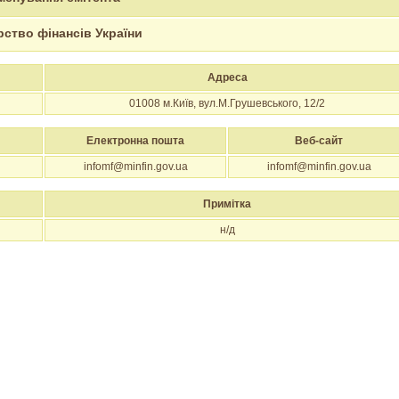
рство фінансів України
Адреса
01008
м.Київ, вул.М.Грушевського, 12/2
Електронна пошта
Веб-сайт
infomf@minfin.gov.ua
infomf@minfin.gov.ua
Примітка
н/д