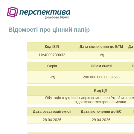
Відомості про цінний папір
Код ISIN
Дата включення до БТМ
Да
UA4000239032
н/д
Серія
Об’єм емісії
К
н/д
200 000 000,00 (USD)
Вид ЦП
Облігація внутрішніх державних позик України сер
відсоткова електронна іменна
Дата реєстрації емісії
Дата включення до БС
28.04.2026
29.04.2026