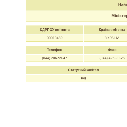
Най
Міністе
ЄДРПОУ емітента
Країна емітента
00013480
УКРАЇНА
Телефон
Факс
(044) 206-59-47
(044) 425-90-26
Статутний капітал
н/д