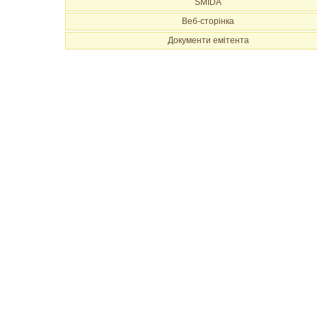
SMIDA
Веб-сторінка
Документи емітента