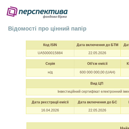
Відомості про цінний папір
Код ISIN
Дата включення до БТМ
Да
UA5000015884
22.05.2026
Серія
Об’єм емісії
К
н/д
600 000 000,00 (UAH)
Вид ЦП
Інвестиційний сертифікат електронний іме
Дата реєстрації емісії
Дата включення до БС
16.04.2026
22.05.2026
Най