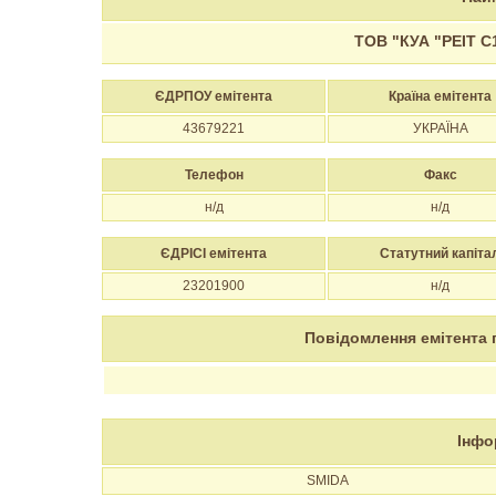
ТОВ "КУА "РЕІТ С
ЄДРПОУ емітента
Країна емітента
43679221
УКРАЇНА
Телефон
Факс
н/д
н/д
ЄДРІСІ емітента
Статутний капіта
23201900
н/д
Повідомлення емітента 
Інфо
SMIDA