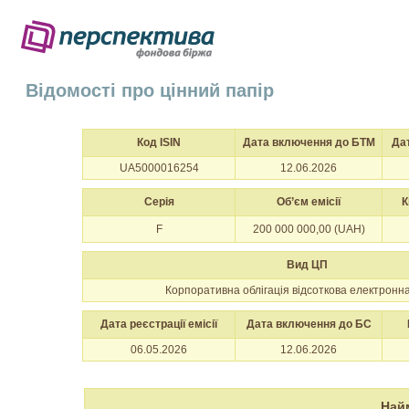
Відомості про цінний папір
Код ISIN
Дата включення до БТМ
Да
UA5000016254
12.06.2026
Серія
Об’єм емісії
К
F
200 000 000,00 (UAH)
Вид ЦП
Корпоративна облігація відсоткова електронн
Дата реєстрації емісії
Дата включення до БС
06.05.2026
12.06.2026
Най