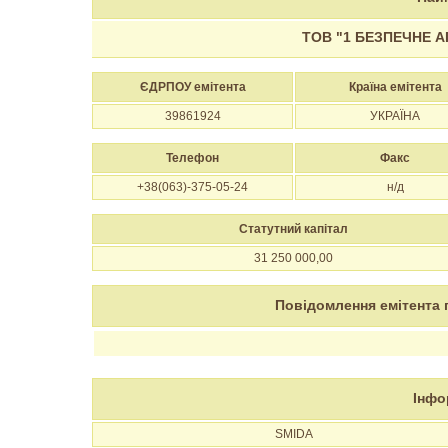
ТОВ "1 БЕЗПЕЧНЕ 
ЄДРПОУ емітента
Країна емітента
39861924
УКРАЇНА
Телефон
Факс
+38(063)-375-05-24
н/д
Статутний капітал
31 250 000,00
Повідомлення емітента 
Інфо
SMIDA