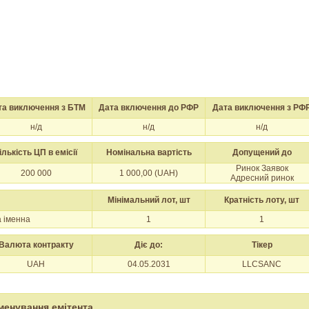
та виключення з БТМ
Дата включення до РФР
Дата виключення з РФ
н/д
н/д
н/д
ількість ЦП в емісії
Номінальна вартість
Допущений до
Ринок Заявок
200 000
1 000,00 (UAH)
Адресний ринок
Мінімальний лот, шт
Кратність лоту, шт
а іменна
1
1
Валюта контракту
Діє до:
Тікер
UAH
04.05.2031
LLCSANC
менування емітента