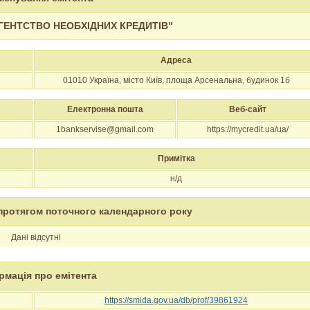
АГЕНТСТВО НЕОБХІДНИХ КРЕДИТІВ"
Адреса
01010
Україна, місто Київ, площа Арсенальна, будинок 1б
Електронна пошта
Веб-сайт
1bankservise@gmail.com
https://mycredit.ua/ua/
Примітка
н/д
протягом поточного календарного року
Дані відсутні
рмація про емітента
https://smida.gov.ua/db/prof/39861924