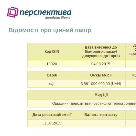
Відомості про цінний папір
Д
Дата внесення до
Код ISIN
біржового списку/
при
допущення до торгів
13020
04.08.2015
Серія
Об’єм емісії
Кі
н/д
3 561 000 000,00 (UAH)
Вид ЦП
Ощадний (депозитний) сертифікат електронний
Дата реєстрації емісії
Валюта контракту
31.07.2015