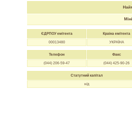
Най
Мін
ЄДРПОУ емітента
Країна емітента
00013480
УКРАЇНА
Телефон
Факс
(044) 206-59-47
(044) 425-90-26
Статутний капітал
н/д