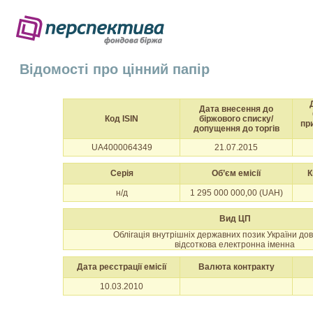
Відомості про цінний папір
Дата внесення до
Код ISIN
біржового списку/
пр
допущення до торгів
UA4000064349
21.07.2015
Серія
Об’єм емісії
К
н/д
1 295 000 000,00 (UAH)
Вид ЦП
Облігація внутрішніх державних позик України до
відсоткова електронна іменна
Дата реєстрації емісії
Валюта контракту
10.03.2010