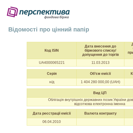
Відомості про цінний папір
Дата внесення до
Код ISIN
біржового списку/
пр
допущення до торгів
UA4000065221
11.03.2013
Серія
Об’єм емісії
К
н/д
1 404 280 000,00 (UAH)
Вид ЦП
Облігація внутрішніх державних позик України до
відсоткова електронна іменна
Дата реєстрації емісії
Валюта контракту
06.04.2010