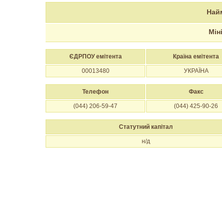
Най
Мін
ЄДРПОУ емітента
Країна емітента
00013480
УКРАЇНА
Телефон
Факс
(044) 206-59-47
(044) 425-90-26
Статутний капітал
н/д