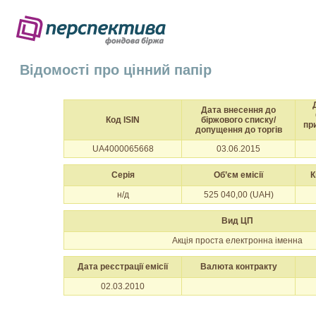
Відомості про цінний папір
Дата внесення до
Код ISIN
біржового списку/
пр
допущення до торгів
UA4000065668
03.06.2015
Серія
Об’єм емісії
К
н/д
525 040,00 (UAH)
Вид ЦП
Акція проста електронна іменна
Дата реєстрації емісії
Валюта контракту
02.03.2010