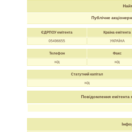
Най
Публічне акціонер
ЄДРПОУ емітента
Країна емітента
05496655
УКРАЇНА
Телефон
Факс
н/д
н/д
Статутний капітал
н/д
Повідомлення емітента 
Інфо