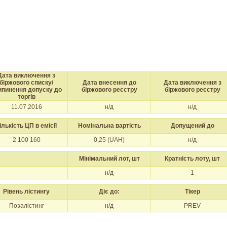
Дата виключення з
біржового списку/
Дата внесення до
Дата виключення з
ипинення допуску до
біржового реєстру
біржового реєстру
торгів
11.07.2016
н/д
н/д
ількість ЦП в емісії
Номінальна вартість
Допущений до
2 100 160
0,25 (UAH)
н/д
Мінімальний лот, шт
Кратність лоту, шт
н/д
1
Рівень лістингу
Діє до:
Тікер
Позалістинг
н/д
PREV