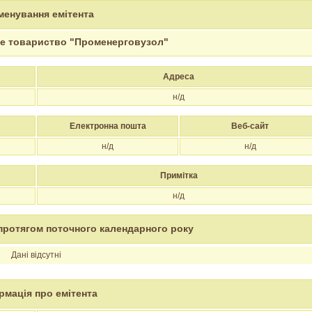
менування емітента
не товариство "Променерговузол"
Адреса
н/д
Електронна пошта
Веб-сайт
н/д
н/д
Примітка
н/д
протягом поточного календарного року
Дані відсутні
рмація про емітента