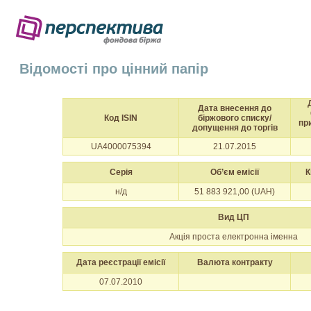
Відомості про цінний папір
Дата внесення до
Код ISIN
біржового списку/
пр
допущення до торгів
UA4000075394
21.07.2015
Серія
Об’єм емісії
К
н/д
51 883 921,00 (UAH)
Вид ЦП
Акція проста електронна іменна
Дата реєстрації емісії
Валюта контракту
07.07.2010