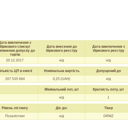
Дата виключення з
біржового списку/
Дата внесення до
Дата виключення з
ипинення допуску до
біржового реєстру
біржового реєстру
торгів
20.12.2017
н/д
н/д
ількість ЦП в емісії
Номінальна вартість
Допущений до
207 535 684
0,25 (UAH)
н/д
Мінімальний лот, шт
Кратність лоту, шт
н/д
1
Рівень лістингу
Діє до:
Тікер
Позалістинг
н/д
DRMZ