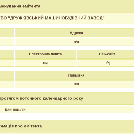
менування емітента
ТВО "ДРУЖКІВСЬКИЙ МАШИНОБУДІВНИЙ ЗАВОД"
Адреса
н/д
Електронна пошта
Веб-сайт
н/д
н/д
Примітка
н/д
протягом поточного календарного року
Дані відсутні
рмація про емітента