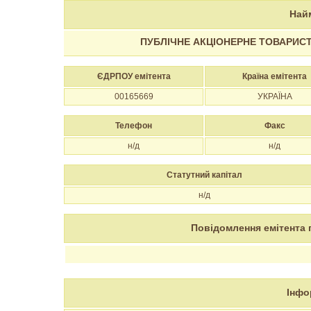
Най
ПУБЛІЧНЕ АКЦІОНЕРНЕ ТОВАРИС
ЄДРПОУ емітента
Країна емітента
00165669
УКРАЇНА
Телефон
Факс
н/д
н/д
Статутний капітал
н/д
Повідомлення емітента 
Інфо