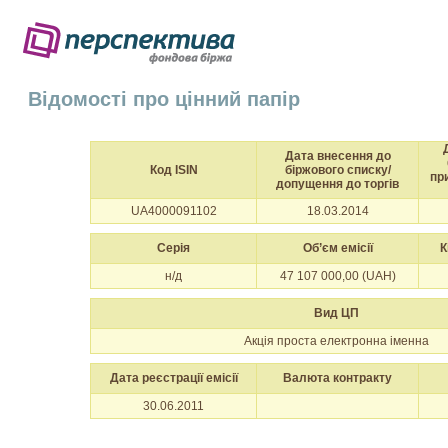
Відомості про цінний папір
Дата внесення до
Код ISIN
біржового списку/
пр
допущення до торгів
UA4000091102
18.03.2014
Серія
Об’єм емісії
К
н/д
47 107 000,00 (UAH)
Вид ЦП
Акція проста електронна іменна
Дата реєстрації емісії
Валюта контракту
30.06.2011