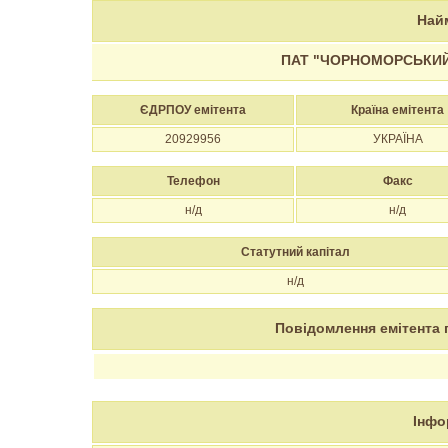
Най
ПАТ "ЧОРНОМОРСЬКИЙ 
ЄДРПОУ емітента
Країна емітента
20929956
УКРАЇНА
Телефон
Факс
н/д
н/д
Статутний капітал
н/д
Повідомлення емітента 
Інфо