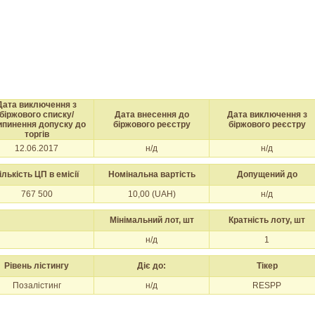
Дата виключення з
біржового списку/
Дата внесення до
Дата виключення з
ипинення допуску до
біржового реєстру
біржового реєстру
торгів
12.06.2017
н/д
н/д
ількість ЦП в емісії
Номінальна вартість
Допущений до
767 500
10,00 (UAH)
н/д
Мінімальний лот, шт
Кратність лоту, шт
н/д
1
Рівень лістингу
Діє до:
Тікер
Позалістинг
н/д
RESPP