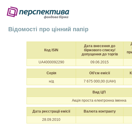
Відомості про цінний папір
Дата внесення до
Код ISIN
біржового списку/
пр
допущення до торгів
UA4000092290
09.06.2015
Серія
Об’єм емісії
К
н/д
7 675 000,00 (UAH)
Вид ЦП
Акція проста електронна іменна
Дата реєстрації емісії
Валюта контракту
28.09.2010