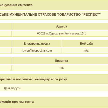
менування емітента
СЬКЕ МУНІЦИПАЛЬНЕ СТРАХОВЕ ТОВАРИСТВО "РЕСПЕКТ"
Адреса
65029
м.Одеса, вул.Князівська, 15/1
Електронна пошта
Веб-сайт
lawer@respectins.com
н/д
Примітка
н/д
протягом поточного календарного року
Дані відсутні
рмація про емітента