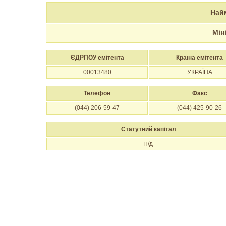
Най
Мін
ЄДРПОУ емітента
Країна емітента
00013480
УКРАЇНА
Телефон
Факс
(044) 206-59-47
(044) 425-90-26
Статутний капітал
н/д