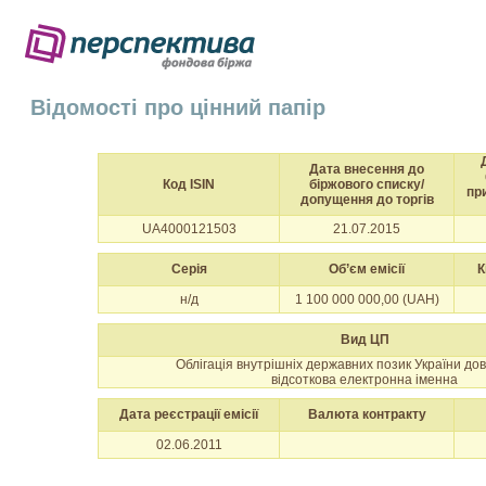
Відомості про цінний папір
Дата внесення до
Код ISIN
біржового списку/
пр
допущення до торгів
UA4000121503
21.07.2015
Серія
Об’єм емісії
К
н/д
1 100 000 000,00 (UAH)
Вид ЦП
Облігація внутрішніх державних позик України до
відсоткова електронна іменна
Дата реєстрації емісії
Валюта контракту
02.06.2011