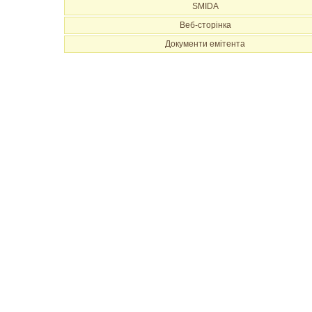
SMIDA
Веб-сторінка
Документи емітента