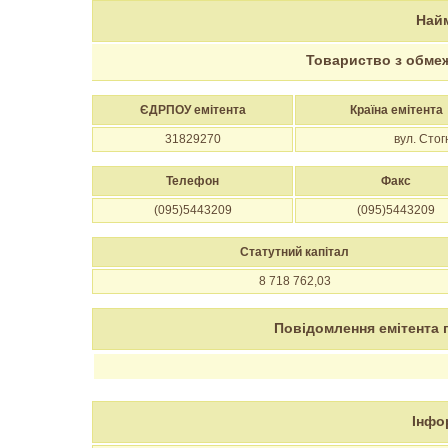
Найм
Товариство з обме
ЄДРПОУ емітента
Країна емітента
31829270
вул. Стог
Телефон
Факс
(095)5443209
(095)5443209
Статутний капітал
8 718 762,03
Повідомлення емітента 
Інфо