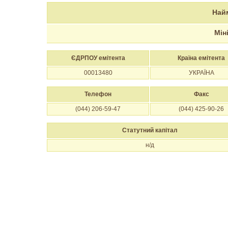
Най
Мін
ЄДРПОУ емітента
Країна емітента
00013480
УКРАЇНА
Телефон
Факс
(044) 206-59-47
(044) 425-90-26
Статутний капітал
н/д