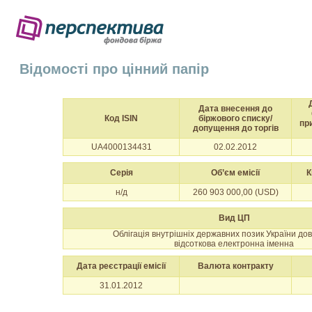
Відомості про цінний папір
Дата внесення до
Код ISIN
біржового списку/
пр
допущення до торгів
UA4000134431
02.02.2012
Серія
Об’єм емісії
К
н/д
260 903 000,00 (USD)
Вид ЦП
Облігація внутрішніх державних позик України до
відсоткова електронна іменна
Дата реєстрації емісії
Валюта контракту
31.01.2012