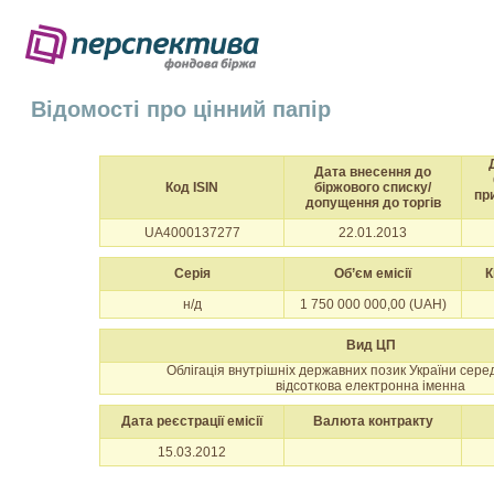
Відомості про цінний папір
Дата внесення до
Код ISIN
біржового списку/
пр
допущення до торгів
UA4000137277
22.01.2013
Серія
Об’єм емісії
К
н/д
1 750 000 000,00 (UAH)
Вид ЦП
Облігація внутрішніх державних позик України сер
відсоткова електронна іменна
Дата реєстрації емісії
Валюта контракту
15.03.2012