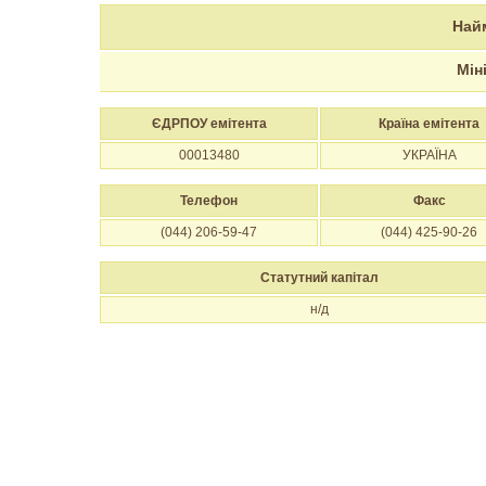
Най
Мін
ЄДРПОУ емітента
Країна емітента
00013480
УКРАЇНА
Телефон
Факс
(044) 206-59-47
(044) 425-90-26
Статутний капітал
н/д