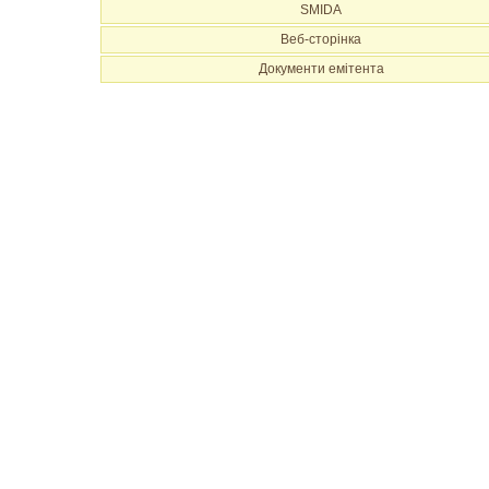
SMIDA
Веб-сторінка
Документи емітента