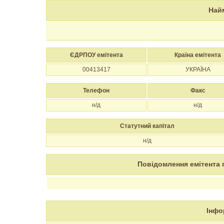
Най
ЄДРПОУ емітента
Країна емітента
00413417
УКРАЇНА
Телефон
Факс
н/д
н/д
Статутний капітал
н/д
Повідомлення емітента 
Інфо