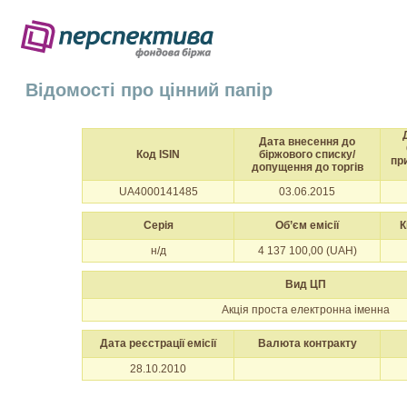
Відомості про цінний папір
Дата внесення до
Код ISIN
біржового списку/
пр
допущення до торгів
UA4000141485
03.06.2015
Серія
Об’єм емісії
К
н/д
4 137 100,00 (UAH)
Вид ЦП
Акція проста електронна іменна
Дата реєстрації емісії
Валюта контракту
28.10.2010