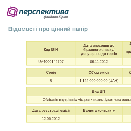
Відомості про цінний папір
Дата внесення до
Код ISIN
біржового списку/
пр
допущення до торгів
UA4000142707
09.11.2012
Серія
Об’єм емісії
К
B
1 125 000 000,00 (UAH)
Вид ЦП
Облігація внутрішніх місцевих позик відсоткова еле
Дата реєстрації емісії
Валюта контракту
12.06.2012