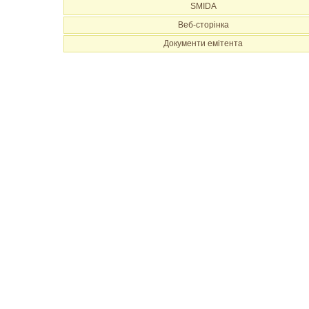
SMIDA
Веб-сторінка
Документи емітента