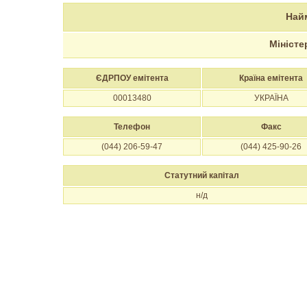
Най
Міністе
ЄДРПОУ емітента
Країна емітента
00013480
УКРАЇНА
Телефон
Факс
(044) 206-59-47
(044) 425-90-26
Статутний капітал
н/д