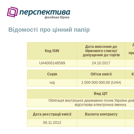
Відомості про цінний папір
Дата внесення до
Код ISIN
біржового списку/
пр
допущення до торгів
UA4000148589
24.10.2017
Серія
Об’єм емісії
К
н/д
2 000 000 000,00 (UAH)
Вид ЦП
Облігація внутрішніх державних позик України до
відсоткова електронна іменна
Дата реєстрації емісії
Валюта контракту
06.11.2012