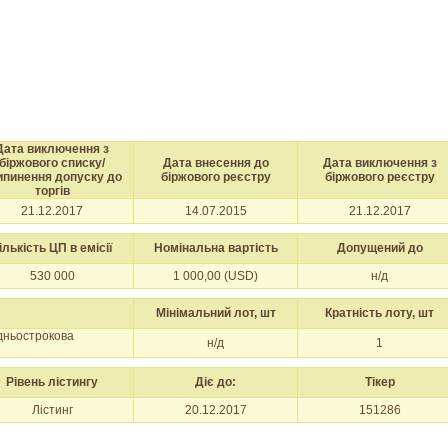
Дата виключення з
біржового списку/
Дата внесення до
Дата виключення з
ипинення допуску до
біржового реєстру
біржового реєстру
торгів
21.12.2017
14.07.2015
21.12.2017
ількість ЦП в емісії
Номінальна вартість
Допущений до
530 000
1 000,00 (USD)
н/д
Мінімальний лот, шт
Кратність лоту, шт
едньострокова
н/д
1
Рівень лістингу
Діє до:
Тікер
Лістинг
20.12.2017
151286