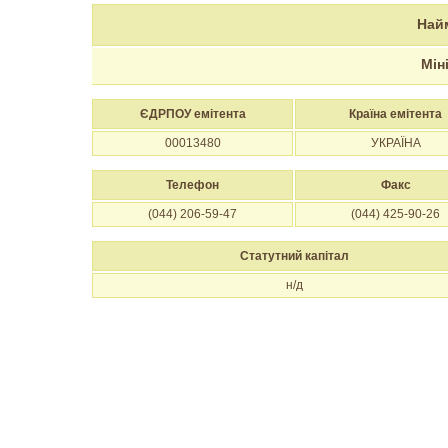
Най
Мін
ЄДРПОУ емітента
Країна емітента
00013480
УКРАЇНА
Телефон
Факс
(044) 206-59-47
(044) 425-90-26
Статутний капітал
н/д