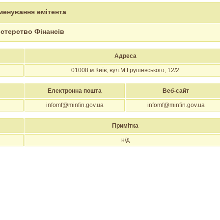
менування емітента
істерство Фінансів
Адреса
01008
м.Київ, вул.М.Грушевського, 12/2
Електронна пошта
Веб-сайт
infomf@minfin.gov.ua
infomf@minfin.gov.ua
Примітка
н/д