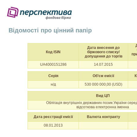
Відомості про цінний папір
Дата внесення до
Код ISIN
біржового списку/
пр
допущення до торгів
UA4000151286
14.07.2015
Серія
Об’єм емісії
К
н/д
530 000 000,00 (USD)
Вид ЦП
Облігація внутрішніх державних позик України сер
відсоткова електронна іменна
Дата реєстрації емісії
Валюта контракту
08.01.2013