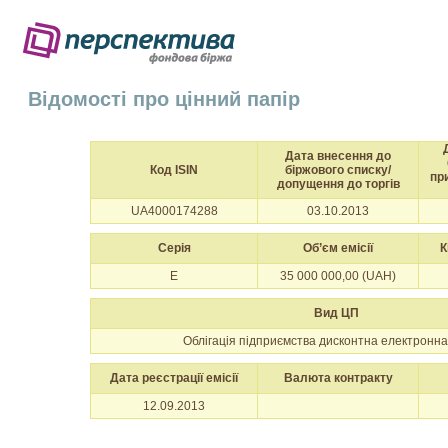
Відомості про цінний папір
Дата внесення до
Код ISIN
біржового списку/
пр
допущення до торгів
UA4000174288
03.10.2013
Серія
Об’єм емісії
К
E
35 000 000,00 (UAH)
Вид ЦП
Облігація підприємства дисконтна електронна
Дата реєстрації емісії
Валюта контракту
12.09.2013