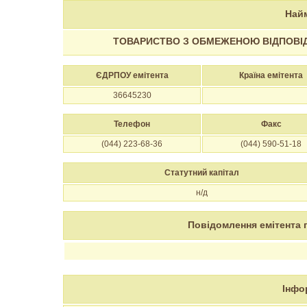
Найм
ТОВАРИСТВО З ОБМЕЖЕНОЮ ВІДПОВІДА
ЄДРПОУ емітента
Країна емітента
36645230
Телефон
Факс
(044) 223-68-36
(044) 590-51-18
Статутний капітал
н/д
Повідомлення емітента 
Інфо