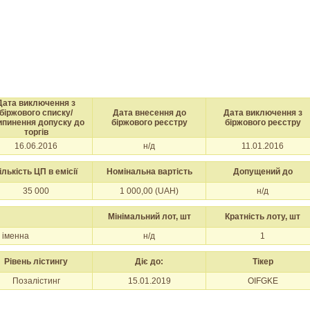
Дата виключення з
біржового списку/
Дата внесення до
Дата виключення з
ипинення допуску до
біржового реєстру
біржового реєстру
торгів
16.06.2016
н/д
11.01.2016
ількість ЦП в емісії
Номінальна вартість
Допущений до
35 000
1 000,00 (UAH)
н/д
Мінімальний лот, шт
Кратність лоту, шт
 іменна
н/д
1
Рівень лістингу
Діє до:
Тікер
Позалістинг
15.01.2019
OIFGKE