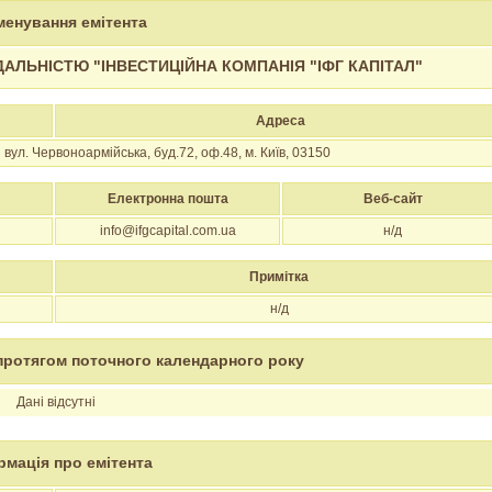
енування емітента
ЛЬНІСТЮ "ІНВЕСТИЦІЙНА КОМПАНІЯ "ІФГ КАПІТАЛ"
Адреса
вул. Червоноармійська, буд.72, оф.48, м. Київ, 03150
Електронна пошта
Веб-сайт
info@ifgcapital.com.ua
н/д
Примітка
н/д
протягом поточного календарного року
Дані відсутні
рмація про емітента