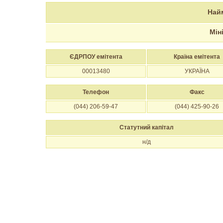
Най
Мін
ЄДРПОУ емітента
Країна емітента
00013480
УКРАЇНА
Телефон
Факс
(044) 206-59-47
(044) 425-90-26
Статутний капітал
н/д