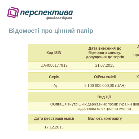
Відомості про цінний папір
Дата внесення до
Код ISIN
біржового списку/
пр
допущення до торгів
UA4000177919
21.07.2015
Серія
Об’єм емісії
К
н/д
2 100 000 000,00 (UAH)
Вид ЦП
Облігація внутрішніх державних позик України до
відсоткова електронна іменна
Дата реєстрації емісії
Валюта контракту
17.12.2013