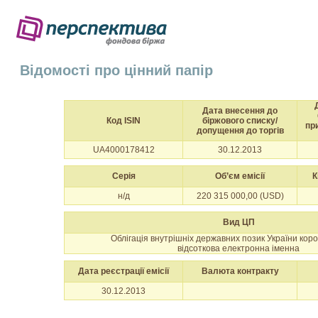
Відомості про цінний папір
Дата внесення до
Код ISIN
біржового списку/
пр
допущення до торгів
UA4000178412
30.12.2013
Серія
Об’єм емісії
К
н/д
220 315 000,00 (USD)
Вид ЦП
Облігація внутрішніх державних позик України кор
відсоткова електронна іменна
Дата реєстрації емісії
Валюта контракту
30.12.2013