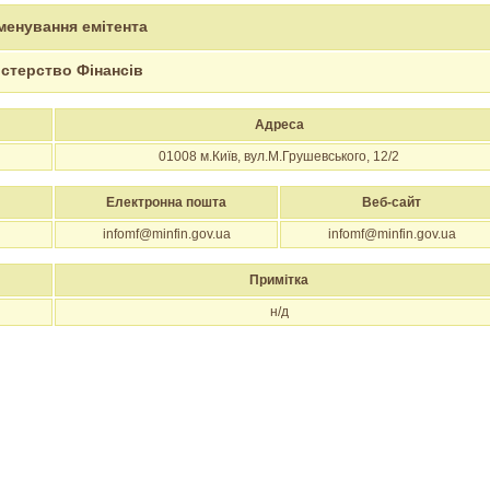
менування емітента
істерство Фінансів
Адреса
01008
м.Київ, вул.М.Грушевського, 12/2
Електронна пошта
Веб-сайт
infomf@minfin.gov.ua
infomf@minfin.gov.ua
Примітка
н/д