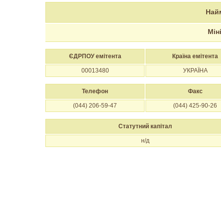
Най
Мін
ЄДРПОУ емітента
Країна емітента
00013480
УКРАЇНА
Телефон
Факс
(044) 206-59-47
(044) 425-90-26
Статутний капітал
н/д