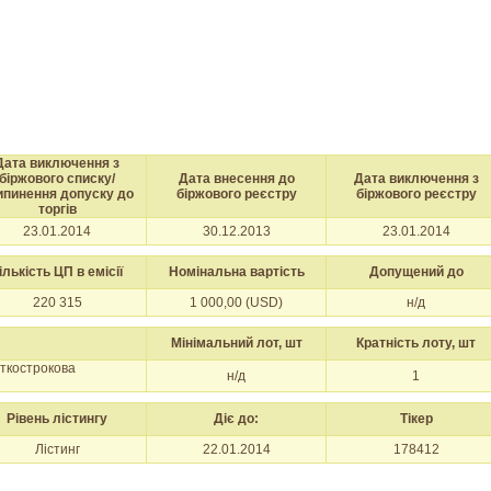
Дата виключення з
біржового списку/
Дата внесення до
Дата виключення з
ипинення допуску до
біржового реєстру
біржового реєстру
торгів
23.01.2014
30.12.2013
23.01.2014
ількість ЦП в емісії
Номінальна вартість
Допущений до
220 315
1 000,00 (USD)
н/д
Мінімальний лот, шт
Кратність лоту, шт
откострокова
н/д
1
Рівень лістингу
Діє до:
Тікер
Лістинг
22.01.2014
178412