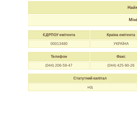
Най
Мін
ЄДРПОУ емітента
Країна емітента
00013480
УКРАЇНА
Телефон
Факс
(044) 206-59-47
(044) 425-90-26
Статутний капітал
н/д