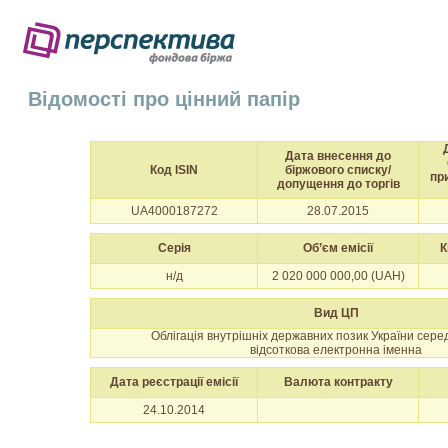
Відомості про цінний папір
Дата внесення до
Код ISIN
біржового списку/
пр
допущення до торгів
UA4000187272
28.07.2015
Серія
Об’єм емісії
К
н/д
2 020 000 000,00 (UAH)
Вид ЦП
Облігація внутрішніх державних позик України сер
відсоткова електронна іменна
Дата реєстрації емісії
Валюта контракту
24.10.2014