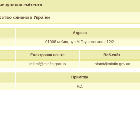
менування емітента
рство фінансів України
Адреса
01008
м.Київ, вул.М.Грушевського, 12/2
Електронна пошта
Веб-сайт
infomf@minfin.gov.ua
infomf@minfin.gov.ua
Примітка
н/д