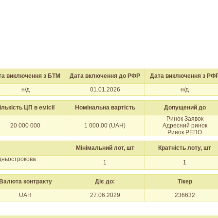
та виключення з БТМ
Дата включення до РФР
Дата виключення з РФ
н/д
01.01.2026
н/д
ількість ЦП в емісії
Номінальна вартість
Допущений до
Ринок Заявок
20 000 000
1 000,00 (UAH)
Адресний ринок
Ринок РЕПО
Мінімальний лот, шт
Кратність лоту, шт
едньострокова
1
1
Валюта контракту
Діє до:
Тікер
UAH
27.06.2029
236632