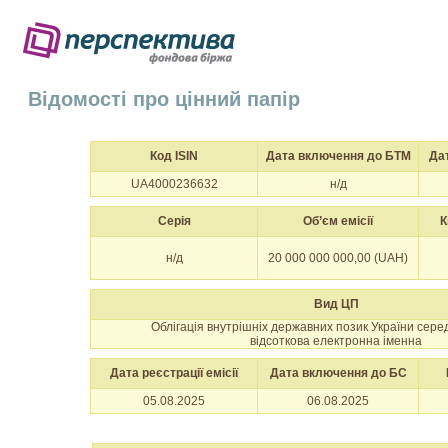
Відомості про цінний папір
Код ISIN
Дата включення до БТМ
Да
UA4000236632
н/д
Серія
Об’єм емісії
К
н/д
20 000 000 000,00 (UAH)
Вид ЦП
Облігація внутрішніх державних позик України сер
відсоткова електронна іменна
Дата реєстрації емісії
Дата включення до БС
05.08.2025
06.08.2025