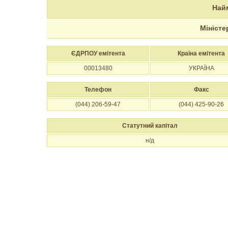
Най
Міністе
ЄДРПОУ емітента
Країна емітента
00013480
УКРАЇНА
Телефон
Факс
(044) 206-59-47
(044) 425-90-26
Статутний капітал
н/д