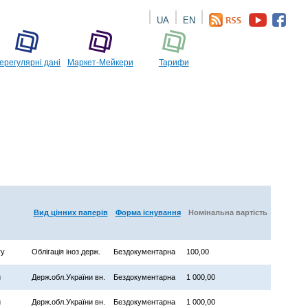
UA
EN
ерегулярні дані
Маркет-Мейкери
Тарифи
Вид цінних паперів
Форма існування
Номінальна вартість
ry
Облігація іноз.держ.
Бездокументарна
100,00
и
Держ.обл.України вн.
Бездокументарна
1 000,00
и
Держ.обл.України вн.
Бездокументарна
1 000,00