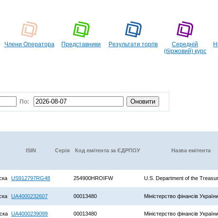
Члени Оператора
Представники
Pезультати торгів
Середній
Н
(біржовий) курс
По:
ISIN
Серія
Код емітента за ЄДРПОУ
Назва емітента
ска
US912797RG48
254900HROIFW
U.S. Department of the Treasu
ска
UA4000232607
00013480
Міністерство фінансів Україн
ска
UA4000239099
00013480
Міністерство фінансів Україн