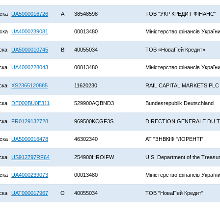
ска
UA5000016726
A
38548598
ТОВ "УКР КРЕДИТ ФІНАНС"
ска
UA4000239081
00013480
Міністерство фінансів Україн
ска
UA5000010745
B
40055034
ТОВ «НоваПей Кредит»
ска
UA4000228043
00013480
Міністерство фінансів Україн
ска
XS2365120885
11620230
RAIL CAPITAL MARKETS PLC
ска
DE000BU0E311
529900AQBND3
Bundesrepublik Deutschland
ска
FR0129132728
969500KCGF3S
DIRECTION GENERALE DU 
ска
UA5000016478
46302340
АТ "ЗНВКІФ "ЛОРЕНТІ"
ска
US912797RF64
254900HROIFW
U.S. Department of the Treasu
ска
UA4000239073
00013480
Міністерство фінансів Україн
ска
UAT000017967
O
40055034
ТОВ "НоваПей Кредит"