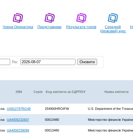
Члени Оператора
Представники
Pезультати торгів
Середній
Н
(біржовий) курс
По:
ISIN
Серія
Код емітента за ЄДРПОУ
Назва емітента
ска
US912797RG48
254900HROIFW
U.S. Department of the Treasu
ска
UA4000232607
00013480
Міністерство фінансів Україн
ска
UA4000239099
00013480
Міністерство фінансів Україн