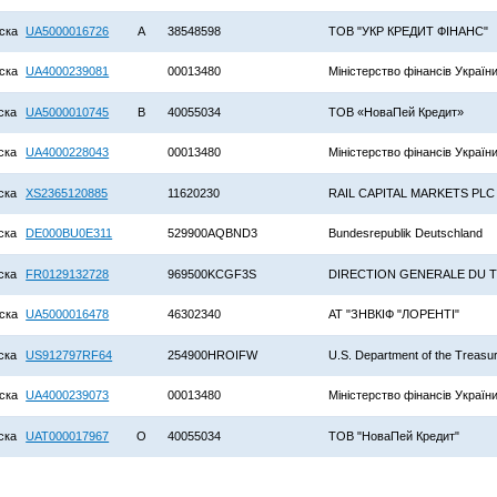
ска
UA5000016726
A
38548598
ТОВ "УКР КРЕДИТ ФІНАНС"
ска
UA4000239081
00013480
Міністерство фінансів Україн
ска
UA5000010745
B
40055034
ТОВ «НоваПей Кредит»
ска
UA4000228043
00013480
Міністерство фінансів Україн
ска
XS2365120885
11620230
RAIL CAPITAL MARKETS PLC
ска
DE000BU0E311
529900AQBND3
Bundesrepublik Deutschland
ска
FR0129132728
969500KCGF3S
DIRECTION GENERALE DU 
ска
UA5000016478
46302340
АТ "ЗНВКІФ "ЛОРЕНТІ"
ска
US912797RF64
254900HROIFW
U.S. Department of the Treasu
ска
UA4000239073
00013480
Міністерство фінансів Україн
ска
UAT000017967
O
40055034
ТОВ "НоваПей Кредит"