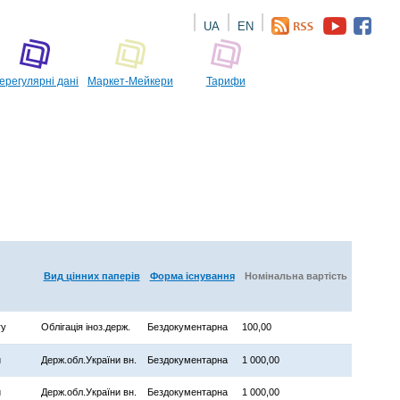
UA
EN
ерегулярні дані
Маркет-Мейкери
Тарифи
Вид цінних паперів
Форма існування
Номінальна вартість
ry
Облігація іноз.держ.
Бездокументарна
100,00
и
Держ.обл.України вн.
Бездокументарна
1 000,00
и
Держ.обл.України вн.
Бездокументарна
1 000,00