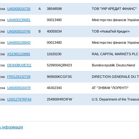
ска
UA5000016726
A
38548598
ТОВ "УКР КРЕДИТ ФІНАНС"
ска
UA4000239081
00013480
Міністерство фінансів Україн
ска
UA5000010745
B
40055034
ТОВ «НоваПей Кредит»
ска
UA4000228043
00013480
Міністерство фінансів Україн
ска
XS2365120885
11620230
RAIL CAPITAL MARKETS PLC
ска
DE000BU0E311
529900AQBND3
Bundesrepublik Deutschland
ска
FR0129132728
969500KCGF3S
DIRECTION GENERALE DU 
ска
UA5000016478
46302340
АТ "ЗНВКІФ "ЛОРЕНТІ"
ска
US912797RF64
254900HROIFW
U.S. Department of the Treasu
а інформація