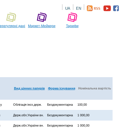
UA
EN
ерегулярні дані
Маркет-Мейкери
Тарифи
Вид цінних паперів
Форма існування
Номінальна вартість
ry
Облігація іноз.держ.
Бездокументарна
100,00
и
Держ.обл.України вн.
Бездокументарна
1 000,00
и
Держ.обл.України вн.
Бездокументарна
1 000,00