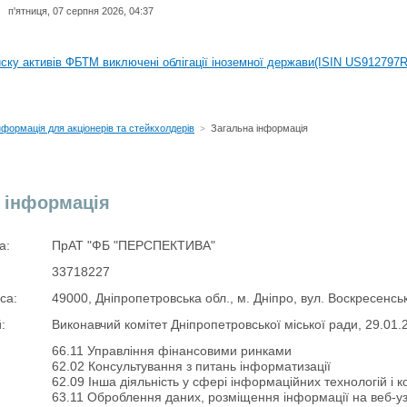
п'ятниця, 07 серпня 2026, 04:37
иску активів регульованого фондового ринку (РФР) включена Корпоративн
иску активів ФБТМ виключені облігації іноземної держави(ISIN US912797
иску активів РФР включені Облігація внутрішніх державних позик Україн
иску активів РФР виключені Облігація внутрішніх державних позик Україн
нформація для акціонерів та стейкхолдерів
Загальна інформація
>
аги власників облігацій ISIN UA5000008459 серії В ТОВ"ФАСТФІНАНС"
иску активів регульованого фондового ринку (РФР) включена Корпоративн
 інформація
иску активів ФБТМ виключені облігації іноземної держави(ISIN US912797
а:
ПрАТ "ФБ "ПЕРСПЕКТИВА"
33718227
са:
49000, Дніпропетровська обл., м. Дніпро, вул. Воскресенськ
:
Виконавчий комітет Дніпропетровської міської ради, 29.01.
66.11 Управління фінансовими ринками
62.02 Консультування з питань інформатизації
62.09 Інша діяльність у сфері інформаційних технологій і 
63.11 Оброблення даних, розміщення інформації на веб-узл