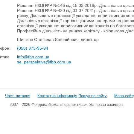
Рішення НКЦПФР №146 від 15.03.2018р. Діяльність з орган
Рішення НКЦПФР №420 від 01.07.2021р. Діяльність з орган
ринку, Діяльність з організації укладання деривативних ко
Діяльність з організації торгівлі цінними паперами на фон
організації укладання деривативних контрактів на багатос
Професійна діяльність на ринках капіталу - клірингова діял
Шишков Станіслав Євгенійович, директор
ефон:
(056) 373-95-94
штова
info@fbp.com.ua
se_perspektiva@fbp.com.ua
Часті питання
Контактна інформація
Пошук по сайту
Мапа сайт
2007—2026 Фондова біржа «Перспектива». Усі права захищені.