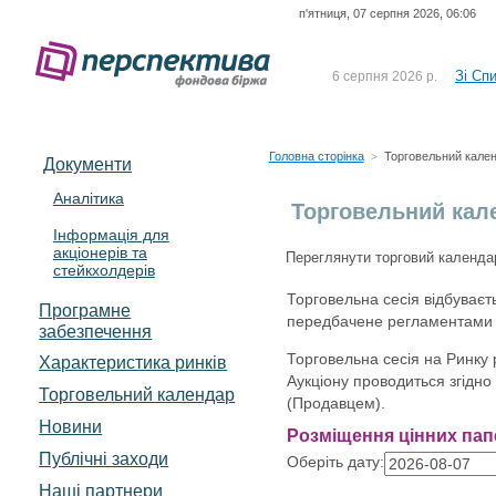
п'ятниця, 07 серпня 2026, 06:06
До Сп
4 серпня 2026 р.
відсоткова електронна 
Зі Сп
6 серпня 2026 р.
До Сп
5 серпня 2026 р.
UA4000239099)
Зі сп
5 серпня 2026 р.
Головна сторінка
Торговельний кале
>
Документи
UA4000232607)
До ув
5 серпня 2026 р.
Аналітика
Торговельний кал
Інформація для
До Сп
4 серпня 2026 р.
акціонерів та
відсоткова електронна 
Переглянути торговий календа
стейкхолдерів
Зі Сп
6 серпня 2026 р.
Торговельна сесія відбуваєть
Програмне
передбачене регламентами з
забезпечення
Торговельна сесія на Ринку 
Характеристика pинків
Аукціону проводиться згідно
Торговельний календар
(Продавцем).
Новини
Розміщення цінних папе
Публічні заходи
Оберіть дату:
Наші партнери