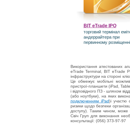
BIT eTrade IPO
торговий термінал еміт
андеррайтера при
первинному розміщенн
Використання атестованих апа
eTrade Terminal, BIT eTrade P
інфраструктури на стороні клі
Це обмежує мобільні можливо
пристрої-планшети (iPad, Tabl
і відповідного ПЗ - шляхом від
(або ноутбуки), на яких викон
подключенням iPad
)і участю
ризики щодо безпеки організац
доступу). Таким чином, може
Свіч Груп для виконання необх
консультації: (056) 373-97-97