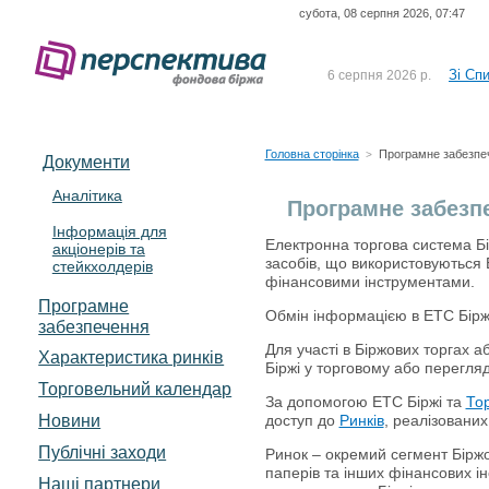
субота, 08 серпня 2026, 07:47
До Сп
4 серпня 2026 р.
відсоткова електронна 
Зі Сп
6 серпня 2026 р.
До Сп
5 серпня 2026 р.
UA4000239099)
Зі сп
5 серпня 2026 р.
Головна сторінка
Програмне забезпе
>
Документи
UA4000232607)
До ув
5 серпня 2026 р.
Аналітика
Програмне забезп
Інформація для
До Сп
4 серпня 2026 р.
Електронна торгова система Бірж
акціонерів та
відсоткова електронна 
засобів, що використовуються
стейкхолдерів
Зі Сп
6 серпня 2026 р.
фінансовими інструментами.
Програмне
Обмін інформацією в ЕТС Бірж
забезпечення
Для участі в Біржових торгах 
Характеристика pинків
Біржі у торговому або перегля
Торговельний календар
За допомогою ЕТС Біржі та
Тор
Новини
доступ до
Ринків
, реалізованих
Публічні заходи
Ринок – окремий сегмент Біржов
паперів та інших фінансових ін
Наші партнери