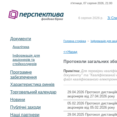
п'ятниця, 07 серпня 2026, 21:00
До Сп
4 серпня 2026 р.
відсоткова електронна 
Зі Сп
6 серпня 2026 р.
До Сп
5 серпня 2026 р.
UA4000239099)
Зі сп
5 серпня 2026 р.
Документи
UA4000232607)
Головна сторінка
Інформація для акці
>
До ув
5 серпня 2026 р.
Аналітика
<<Назад
Інформація для
До Сп
4 серпня 2026 р.
акціонерів та
відсоткова електронна 
Протоколи загальних збо
стейкхолдерів
Зі Сп
6 серпня 2026 р.
Примітка:
Для перевірки кваліф
Програмне
документу" та "Кваліфікований 
забезпечення
файл кваліфікованого електронно
Характеристика pинків
Торговельний календар
29.04.2026 Протокол дистанцій
акціонерів від 27.04.2026 року
Новини
05.02.2026 Протокол дистанцій
Публічні заходи
акціонерів від 05.02.2026 року
Наші партнери
29.04.2025 Протокол дистанцій