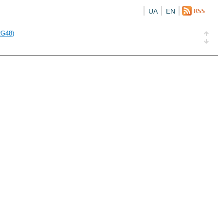
UA
EN
а облігація відсоткова електронна іменна (ISIN UA5000016726)
RG48)
и (ISIN UA4000239099)
и (ISIN UA4000232607)
а облігація відсоткова електронна іменна (ISIN UA5000016726)
RG48)