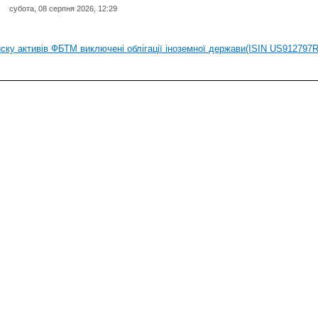
субота, 08 серпня 2026, 12:29
иску активів регульованого фондового ринку (РФР) включена Корпоративн
иску активів ФБТМ виключені облігації іноземної держави(ISIN US912797
иску активів РФР включені Облігація внутрішніх державних позик Україн
иску активів РФР виключені Облігація внутрішніх державних позик Україн
аги власників облігацій ISIN UA5000008459 серії В ТОВ"ФАСТФІНАНС"
иску активів регульованого фондового ринку (РФР) включена Корпоративн
иску активів ФБТМ виключені облігації іноземної держави(ISIN US912797