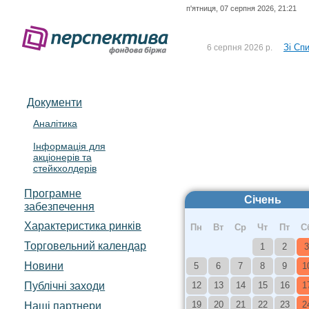
п'ятниця, 07 серпня 2026, 21:21
Зі Сп
6 серпня 2026 р.
До Сп
5 серпня 2026 р.
UA4000239099)
Зі сп
5 серпня 2026 р.
Документи
UA4000232607)
До ув
5 серпня 2026 р.
Аналітика
Інформація для
До Сп
4 серпня 2026 р.
акціонерів та
відсоткова електронна 
стейкхолдерів
Програмне
Січень
забезпечення
Характеристика pинків
Пн
Вт
Ср
Чт
Пт
С
Торговельний календар
1
2
3
Новини
5
6
7
8
9
1
Публічні заходи
12
13
14
15
16
1
Наші партнери
19
20
21
22
23
2