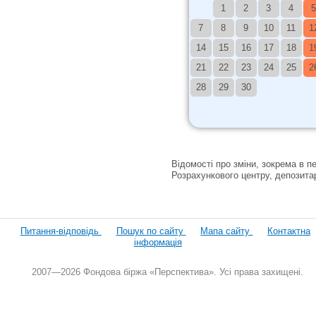
1
2
3
4
5
7
8
9
10
11
1
14
15
16
17
18
1
21
22
23
24
25
2
28
29
30
Відомості про зміни, зокрема в п
Розрахункового центру, депозитар
Питання-відповідь
Пошук по сайту
Мапа сайту
Контактна
інформація
2007—2026 Фондова біржа «Перспектива». Усі права захищені.