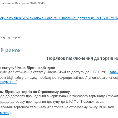
п'ятниця, 07 серпня 2026, 22:49
иску активів регульованого фондового ринку (РФР) включена Корпоративн
иску активів ФБТМ виключені облігації іноземної держави(ISIN US912797
иску активів РФР включені Облігація внутрішніх державних позик Україн
иску активів РФР виключені Облігація внутрішніх державних позик Україн
оступ до торгів
аги власників облігацій ISIN UA5000008459 серії В ТОВ"ФАСТФІНАНС"
й ринок
иску активів регульованого фондового ринку (РФР) включена Корпоративн
Порядок підключення до торгів 
иску активів ФБТМ виключені облігації іноземної держави(ISIN US912797
 статусу Члена Біржі необхідно:
нти для отримання статусу Члена Біржі та доступу до ЕТС Біржі. (
зава
ності ЕЦП або у випадку необхідності акредитації нової уповноваженої о
окументів
)
ом Біржевих торгів на Строковому ринку
да до договору про надання в користування торгового терміналу Строков
ода до договору про надання доступу до ЕТС ФБ "Перспектива»;
ередачі торгового терміналу для торгів на строковому ринку BITeTradeFu
ументи)