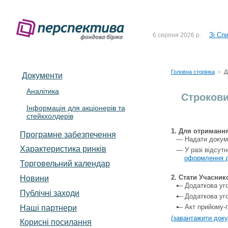
До Сп
4 серпня 2026 р.
Зі Сп
6 серпня 2026 р.
До Сп
5 серпня 2026 р.
Зі сп
5 серпня 2026 р.
Головна сторінка
Д
>
Документи
До ув
5 серпня 2026 р.
Аналітика
Строкови
Інформація для акціонерів та
До Сп
4 серпня 2026 р.
стейкхолдерів
Зі Сп
6 серпня 2026 р.
1. Для отримання
Програмне забезпечення
Надати докуме
Характеристика pинків
У разі відсут
оформлення д
Торговельний календар
Новини
2. Стати Учасник
Додаткова уго
Публічні заходи
Додаткова уг
Акт прийому-п
Наші партнери
(завантажити док
Корисні посилання