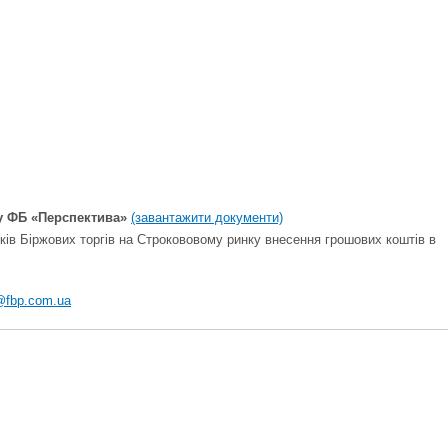
у ФБ «Перспектива»
(завантажити документи)
ів Біржових торгів на Строкововому ринку внесення грошових коштів в
@fbp.com.ua