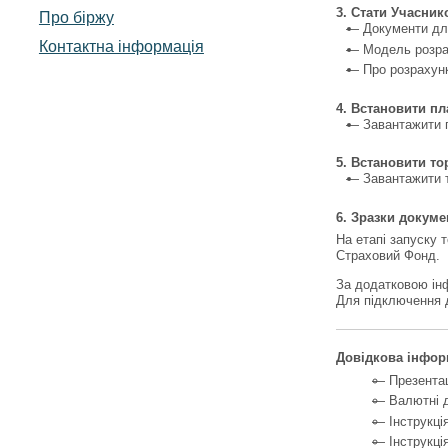
3. Стати Учасник
Про біржу
Документи дл
Контактна інформація
Модель розра
Про розрахун
4. Встановити пл
Завантажити 
5. Встановити то
Завантажити 
6. Зразки докум
На етапі запуску 
Страховий Фонд.
За додатковою інф
Для підключення д
Довідкова інфор
Презента
Валютні 
Інструкц
Інструкці