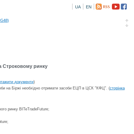
UA
EN
а облігація відсоткова електронна іменна (ISIN UA5000016726)
RG48)
и (ISIN UA4000239099)
и (ISIN UA4000232607)
а облігація відсоткова електронна іменна (ISIN UA5000016726)
на Строковому ринку
RG48)
нтажити документи
)
соби на Біржі необхідно отримати засоби ЕЦП в ЦСК "КФЦ". (
сторінка
ого ринку BITeTradeFuture;
ture;