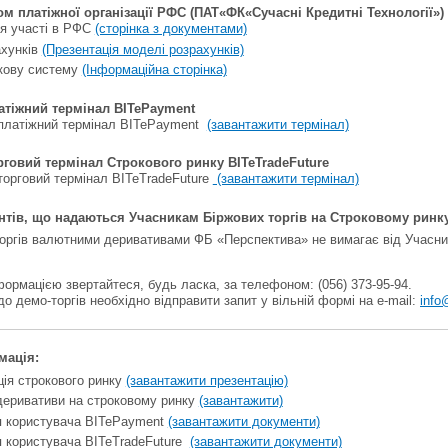
ом платіжної організації РФС (ПАТ«ФК«Сучасні Кредитні Технології»)
я участі в РФС
(сторінка з документами)
хунків
(Презентація моделі розрахунків)
кову систему
(Інформаційна сторінка)
атіжний термінал BITePayment
платіжний термінал BITePayment
(завантажити термінал)
рговий термінал Строкового ринку BITeTradeFuture
торговий термінал BITeTradeFuture
(завантажити термінал)
ентів, що надаються Учасникам Біржових торгів на Строковому ринк
торгів валютними деривативами ФБ «Перспектива» не вимагає від Учасник
ормацією звертайтеся, будь ласка, за телефоном: (056) 373-95-94.
о демо-торгів необхідно відправити запит у вільній формі на e-mail:
info
мація:
ція строкового ринку
(завантажити презентацію)
деривативи на строковому ринку
(завантажити)
ія користувача BITePayment
(завантажити документи)
я користувача BITeTradeFuture
(завантажити документи)