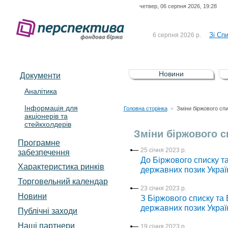
четвер, 06 серпня 2026, 19:28
До Сп
4 серпня 2026 р.
відсоткова електронна 
Зі Сп
6 серпня 2026 р.
До Сп
5 серпня 2026 р.
UA4000239099)
Зі сп
5 серпня 2026 р.
Новини
Документи
UA4000232607)
До ув
5 серпня 2026 р.
Аналітика
Інформація для
До Сп
4 серпня 2026 р.
Головна сторінка
Зміни біржового сп
>
акціонерів та
відсоткова електронна 
стейкхолдерів
Зі Сп
6 серпня 2026 р.
Зміни біржового с
Програмне
25 січня 2023 р.
забезпечення
До Біржового списку та
Характеристика pинків
державних позик Украї
Торговельний календар
23 січня 2023 р.
Новини
З Біржового списку та 
державних позик Украї
Публічні заходи
Наші партнери
19 січня 2023 р.