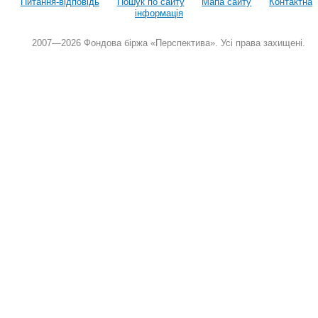
Питання-відповідь
Пошук по сайту
Мапа сайту
Контактна
інформація
2007—2026 Фондова біржа «Перспектива». Усі права захищені.