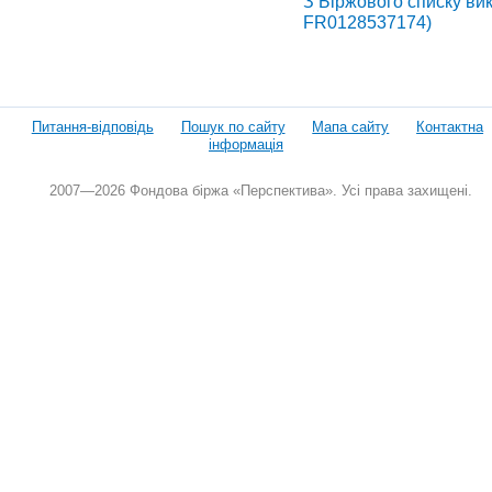
З Біржового списку вик
FR0128537174)
Питання-відповідь
Пошук по сайту
Мапа сайту
Контактна
інформація
2007—2026 Фондова біржа «Перспектива». Усі права захищені.