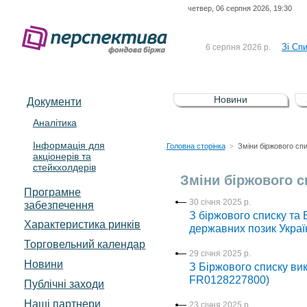
четвер, 06 серпня 2026, 19:30
До Сп
4 серпня 2026 р.
відсоткова електронна 
Зі Сп
6 серпня 2026 р.
До Сп
5 серпня 2026 р.
UA4000239099)
Зі сп
5 серпня 2026 р.
Новини
Документи
UA4000232607)
До ув
5 серпня 2026 р.
Аналітика
Інформація для
До Сп
4 серпня 2026 р.
Головна сторінка
Зміни біржового сп
>
акціонерів та
відсоткова електронна 
стейкхолдерів
Зі Сп
6 серпня 2026 р.
Зміни біржового с
Програмне
30 січня 2025 р.
забезпечення
З біржового списку та 
Характеристика pинків
державних позик Украї
Торговельний календар
29 січня 2025 р.
Новини
З Біржового списку вик
FR0128227800)
Публічні заходи
Наші партнери
23 січня 2025 р.