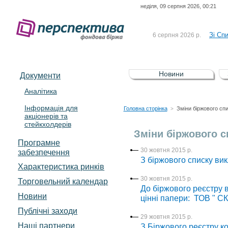
неділя, 09 серпня 2026, 00:21
До Сп
4 серпня 2026 р.
відсоткова електронна 
Зі Сп
6 серпня 2026 р.
До Сп
5 серпня 2026 р.
UA4000239099)
Зі сп
5 серпня 2026 р.
Новини
Документи
UA4000232607)
До ув
5 серпня 2026 р.
Аналітика
Інформація для
До Сп
4 серпня 2026 р.
Головна сторінка
Зміни біржового сп
>
акціонерів та
відсоткова електронна 
стейкхолдерів
Зі Сп
6 серпня 2026 р.
Зміни біржового с
Програмне
30 жовтня 2015 р.
забезпечення
З біржового списку вик
Характеристика pинків
30 жовтня 2015 р.
Торговельний календар
До біржового реєстру в
Новини
цінні папери: ТОВ " СК
Публічні заходи
29 жовтня 2015 р.
Наші партнери
З Біржового реєстру ко