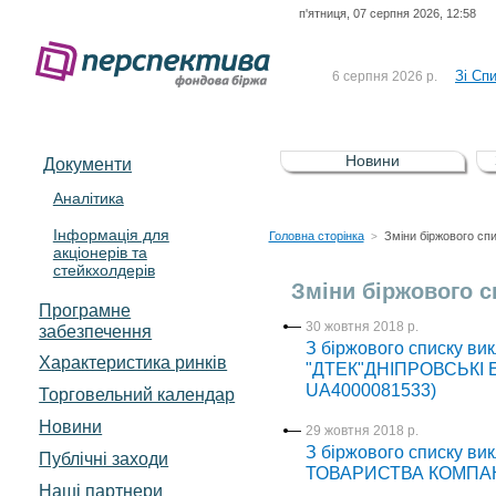
п'ятниця, 07 серпня 2026, 12:58
До Сп
4 серпня 2026 р.
відсоткова електронна 
Зі Сп
6 серпня 2026 р.
До Сп
5 серпня 2026 р.
UA4000239099)
Зі сп
5 серпня 2026 р.
Новини
Документи
UA4000232607)
До ув
5 серпня 2026 р.
Аналітика
Інформація для
До Сп
4 серпня 2026 р.
Головна сторінка
Зміни біржового сп
>
акціонерів та
відсоткова електронна 
стейкхолдерів
Зі Сп
6 серпня 2026 р.
Зміни біржового с
Програмне
30 жовтня 2018 р.
забезпечення
З біржового списку в
Характеристика pинків
"ДТЕК"ДНІПРОВСЬКІ 
UA4000081533)
Торговельний календар
Новини
29 жовтня 2018 р.
З біржового списку в
Публічні заходи
ТОВАРИСТВА КОМПАНІЇ
Наші партнери