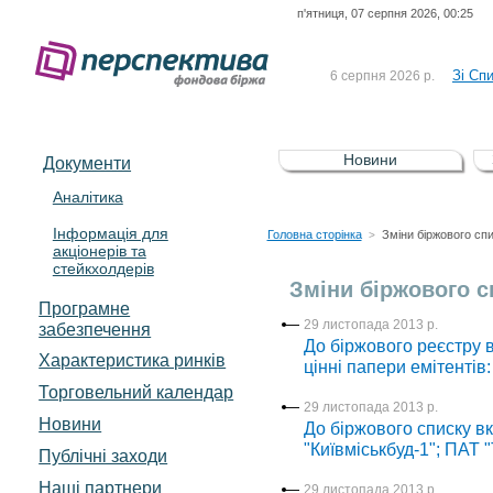
п'ятниця, 07 серпня 2026, 00:25
До Сп
4 серпня 2026 р.
відсоткова електронна 
Зі Сп
6 серпня 2026 р.
До Сп
5 серпня 2026 р.
UA4000239099)
Зі сп
5 серпня 2026 р.
Новини
Документи
UA4000232607)
До ув
5 серпня 2026 р.
Аналітика
Інформація для
До Сп
4 серпня 2026 р.
Головна сторінка
Зміни біржового сп
>
акціонерів та
відсоткова електронна 
стейкхолдерів
Зі Сп
6 серпня 2026 р.
Зміни біржового с
Програмне
29 листопада 2013 р.
забезпечення
До біржового реєстру в
Характеристика pинків
цінні папери емітенті
Торговельний календар
29 листопада 2013 р.
Новини
До біржового списку вк
"Київміськбуд-1"; ПАТ 
Публічні заходи
Наші партнери
29 листопада 2013 р.