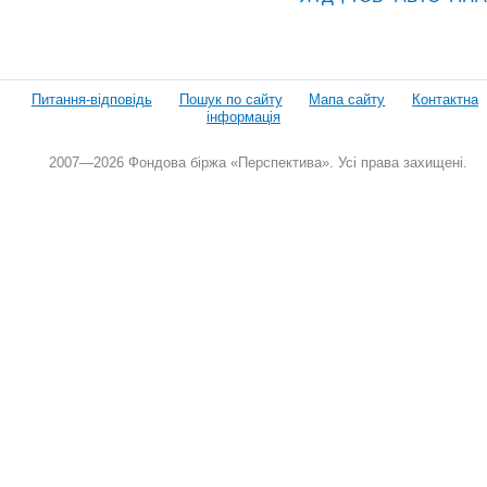
Питання-відповідь
Пошук по сайту
Мапа сайту
Контактна
інформація
2007—2026 Фондова біржа «Перспектива». Усі права захищені.