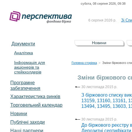
субота, 08 серпня 2026, 09:38
До Сп
4 серпня 2026 р.
відсоткова електронна 
Зі Сп
6 серпня 2026 р.
До Сп
5 серпня 2026 р.
UA4000239099)
Зі сп
5 серпня 2026 р.
Новини
Документи
UA4000232607)
До ув
5 серпня 2026 р.
Аналітика
Інформація для
До Сп
4 серпня 2026 р.
Головна сторінка
Зміни біржового сп
>
акціонерів та
відсоткова електронна 
стейкхолдерів
Зі Сп
6 серпня 2026 р.
Зміни біржового с
Програмне
30 листопада 2015 р.
забезпечення
З біржового списку вик
Характеристика pинків
13159, 13160, 13161, 1
Торговельний календар
13494, 13495, 13603, 1
Новини
30 листопада 2015 р.
Публічні заходи
До біржового реєстру в
Наші партнери
Депозитні сертифікати