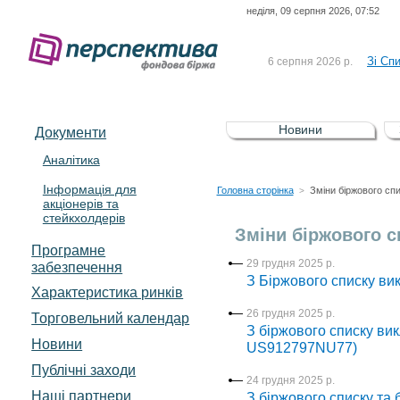
неділя, 09 серпня 2026, 07:52
До Сп
4 серпня 2026 р.
відсоткова електронна 
Зі Сп
6 серпня 2026 р.
До Сп
5 серпня 2026 р.
UA4000239099)
Зі сп
5 серпня 2026 р.
Новини
Документи
UA4000232607)
До ув
5 серпня 2026 р.
Аналітика
Інформація для
До Сп
4 серпня 2026 р.
Головна сторінка
Зміни біржового сп
>
акціонерів та
відсоткова електронна 
стейкхолдерів
Зі Сп
6 серпня 2026 р.
Зміни біржового с
Програмне
29 грудня 2025 р.
забезпечення
З Біржового списку вик
Характеристика pинків
26 грудня 2025 р.
Торговельний календар
З біржового списку вик
Новини
US912797NU77)
Публічні заходи
24 грудня 2025 р.
Наші партнери
З біржового списку та 