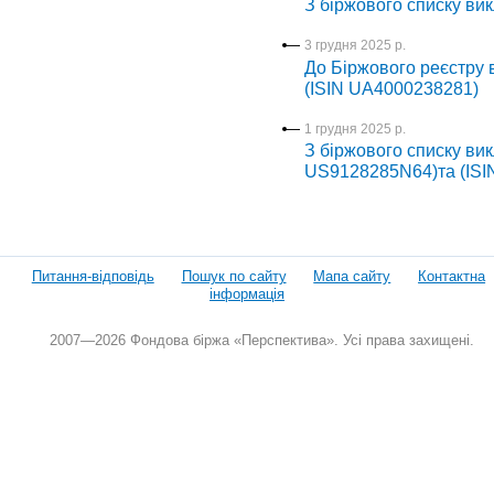
З біржового списку ви
3 грудня 2025 р.
До Біржового реєстру 
(ISIN UA4000238281)
1 грудня 2025 р.
З біржового списку вик
US9128285N64)та (IS
Питання-відповідь
Пошук по сайту
Мапа сайту
Контактна
інформація
2007—2026 Фондова біржа «Перспектива». Усі права захищені.